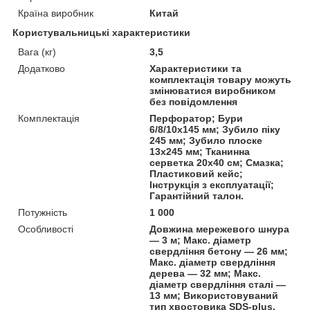
Країна виробник
Китай
Користувальницькі характеристики
Вага (кг)
3,5
Додатково
Характеристики та
комплектація товару можуть
змінюватися виробником
без повідомлення
Комплектація
Перфоратор; Бури
6/8/10х145 мм; Зубило піку
245 мм; Зубило плоске
13х245 мм; Тканинна
серветка 20х40 см; Смазка;
Пластиковий кейс;
Інструкція з експлуатації;
Гарантійний талон.
Потужність
1 000
Особливості
Довжина мережевого шнура
— 3 м; Макс. діаметр
свердління бетону — 26 мм;
Макс. діаметр свердління
дерева — 32 мм; Макс.
діаметр свердління сталі —
13 мм; Використовуваний
тип хвостовика SDS-plus.