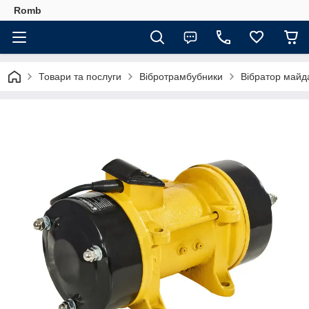
Romb
Товари та послуги
Вібротрамбубники
Вібратор майд