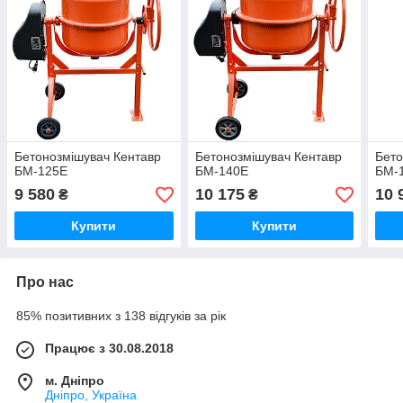
Бетонозмішувач Кентавр
Бетонозмішувач Кентавр
Бето
БМ-125Е
БМ-140Е
БМ-
9 580
10 175
10 
₴
₴
Купити
Купити
Про нас
85% позитивних з 138 відгуків за рік
Працює з 30.08.2018
м. Дніпро
Дніпро, Україна