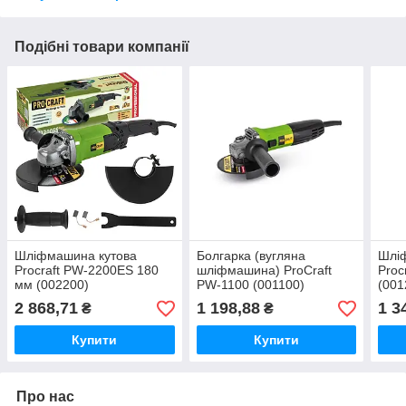
Подібні товари компанії
Шліфмашина кутова
Болгарка (вугляна
Шлі
Procraft PW-2200ES 180
шліфмашина) ProCraft
Proc
мм (002200)
PW-1100 (001100)
(001
2 868,71
1 198,88
1 3
₴
₴
Купити
Купити
Про нас