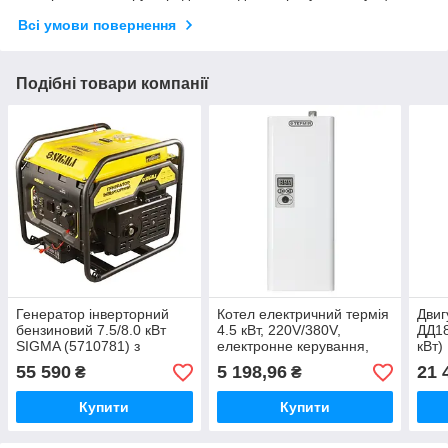
Всі умови повернення
Подібні товари компанії
Генератор інверторний
Котел електричний термія
Двиг
бензиновий 7.5/8.0 кВт
4.5 кВт, 220V/380V,
ДД18
SIGMA (5710781) з
електронне керування,
кВт)
виведенням під АВР
без насоса
55 590
5 198,96
21 
₴
₴
Купити
Купити