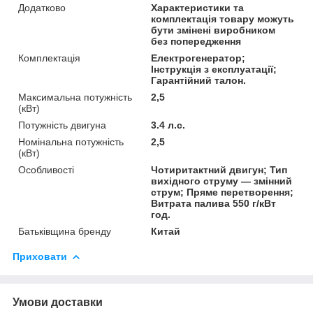
Додатково
Характеристики та
комплектація товару можуть
бути змінені виробником
без попередження
Комплектація
Електрогенератор;
Інструкція з експлуатації;
Гарантійний талон.
Максимальна потужність
2,5
(кВт)
Потужність двигуна
3.4 л.с.
Номінальна потужність
2,5
(кВт)
Особливості
Чотиритактний двигун; Тип
вихідного струму — змінний
струм; Пряме перетворення;
Витрата палива 550 г/кВт
год.
Батьківщина бренду
Китай
Приховати
Умови доставки