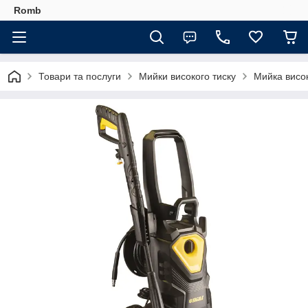
Romb
Товари та послуги
Мийки високого тиску
Мийка висок