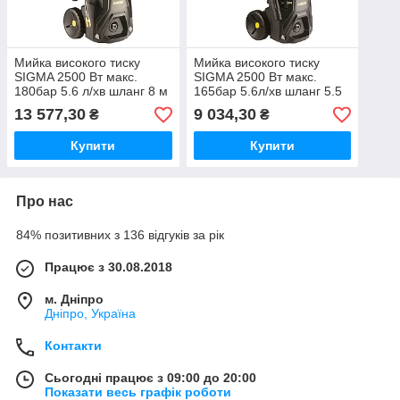
Мийка високого тиску
Мийка високого тиску
SIGMA 2500 Вт макс.
SIGMA 2500 Вт макс.
180бар 5.6 л/хв шланг 8 м
165бар 5.6л/хв шланг 5.5
(асинхронний двіг.)
м (5342281)
13 577,30
9 034,30
₴
₴
(5342291)
Купити
Купити
Про нас
84% позитивних з 136 відгуків за рік
Працює з 30.08.2018
м. Дніпро
Дніпро, Україна
Контакти
Сьогодні працює з 09:00 до 20:00
Показати весь графік роботи