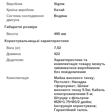
Виробник
Sigma
Країна виробник
Китай
Система охолодження
Водяна
двигуна
Габаритні розміри
Висота
495 мм
Користувальницькі характеристики
Вага (кг)
7,52
Довжина
422
Додатково
Характеристики та
комплектація товару можуть
змінюватися виробником
без повідомлення
Комплектація
Мийка високого тиску;
Пістолет; Насадка
«форсунка»; Шланг
високого тиску 5.5м; Кабель
електроживлення 5 м;
Штуцер з фільтром
M26×1.75×Ø1/2 дюйм;
Інструкція користувача;
Гарантійний талон.