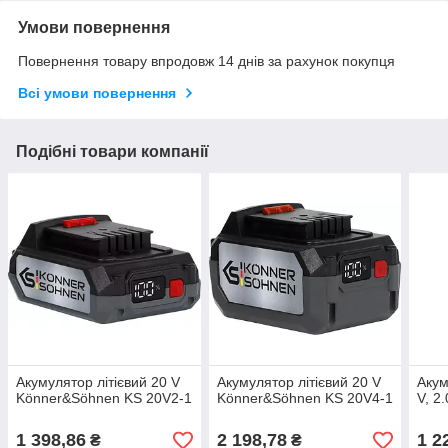
Умови повернення
Повернення товару впродовж 14 днів за рахунок покупця
Всі умови повернення
Подібні товари компанії
Акумулятор літієвий 20 V
Акумулятор літієвий 20 V
Акум
Könner&Söhnen KS 20V2-1
Könner&Söhnen KS 20V4-1
V, 2
1 398,86
2 198,78
1 2
₴
₴