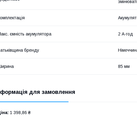
змінюват
омплектація
Акумулято
акс. ємність акумулятора
2 А·год
атьківщина бренду
Німеччин
Ширина
85 мм
нформація для замовлення
іна:
1 398,86 ₴