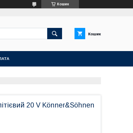
Кошик
Кошик
ЛАТА
літієвий 20 V Könner&Söhnen