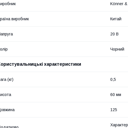
иробник
Könner &
раїна виробник
Китай
апруга
20 В
олір
Чорний
Користувальницькі характеристики
ага (кг)
0,5
исота
60 мм
Довжина
125
Характер
Додатково