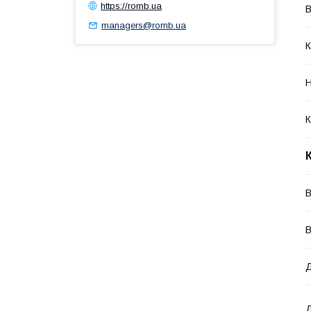
https://romb.ua
В
managers@romb.ua
К
Н
К
В
В