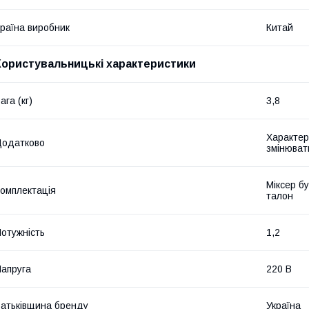
раїна виробник
Китай
Користувальницькі характеристики
ага (кг)
3,8
Характер
Додатково
змінюват
Міксер бу
омплектація
талон
отужність
1,2
апруга
220 В
атьківщина бренду
Україна