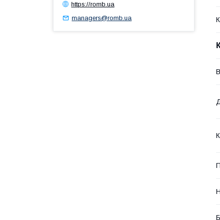
https://romb.ua
managers@romb.ua
К
В
К
П
Н
Б