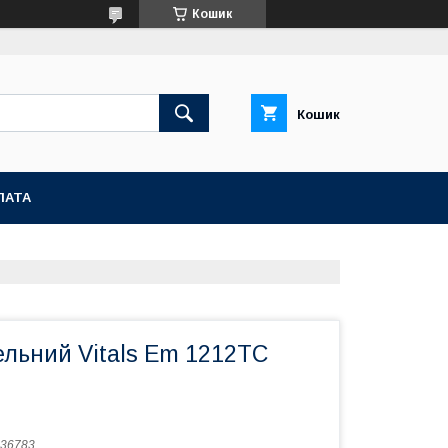
Кошик
Кошик
ЛАТА
ельний Vitals Em 1212TC
36783