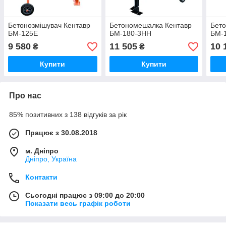
Бетонозмішувач Кентавр
Бетономешалка Кентавр
Бето
БМ-125Е
БМ-180-3НН
БМ-
9 580
11 505
10 
₴
₴
Купити
Купити
Про нас
85% позитивних з 138 відгуків за рік
Працює з 30.08.2018
м. Дніпро
Дніпро, Україна
Контакти
Сьогодні працює з 09:00 до 20:00
Показати весь графік роботи