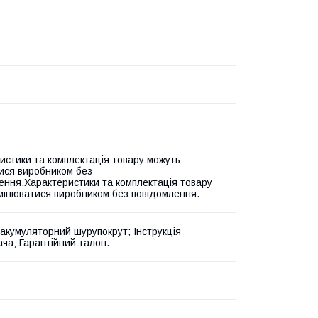
истики та комплектація товару можуть
ися виробником без
ення.Характеристики та комплектація товару
мінюватися виробником без повідомлення.
акумуляторний шурупокрут; Інструкція
ача; Гарантійний талон.