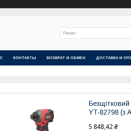
АС
КОНТАКТЫ
ВОЗВРАТ И ОБМЕН
ДОСТАВКА И ОП
Безщітковий
YT-82798 (з А
5 848,42 ₴