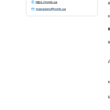
https://romb.ua
В
managers@romb.ua
К
В
К
Б