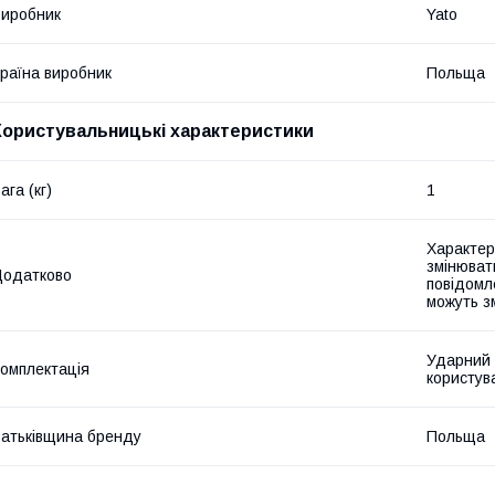
иробник
Yato
раїна виробник
Польща
Користувальницькі характеристики
ага (кг)
1
Характер
змінюват
Додатково
повідомл
можуть з
Ударний 
омплектація
користув
атьківщина бренду
Польща