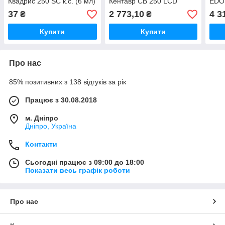
Квадрис 250 SC к.с. (6 мл)
Кентавр СВ 250 LCD
EDO
37
2 773,10
4 3
₴
₴
Купити
Купити
Про нас
85% позитивних з 138 відгуків за рік
Працює з 30.08.2018
м. Дніпро
Дніпро, Україна
Контакти
Сьогодні працює з 09:00 до 18:00
Показати весь графік роботи
Про нас