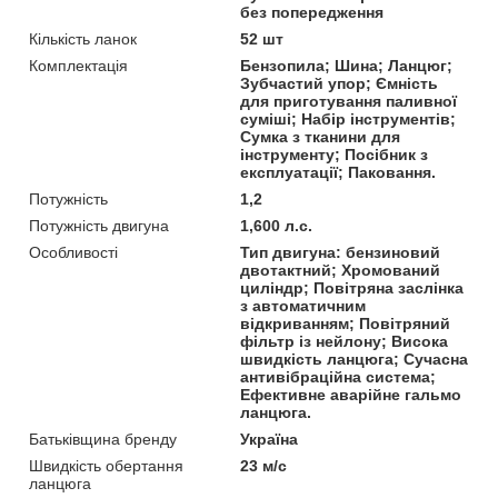
без попередження
Кількість ланок
52 шт
Комплектація
Бензопила; Шина; Ланцюг;
Зубчастий упор; Ємність
для приготування паливної
суміші; Набір інструментів;
Сумка з тканини для
інструменту; Посібник з
експлуатації; Паковання.
Потужність
1,2
Потужність двигуна
1,600 л.с.
Особливості
Тип двигуна: бензиновий
двотактний; Хромований
циліндр; Повітряна заслінка
з автоматичним
відкриванням; Повітряний
фільтр із нейлону; Висока
швидкість ланцюга; Сучасна
антивібраційна система;
Ефективне аварійне гальмо
ланцюга.
Батьківщина бренду
Україна
Швидкість обертання
23 м/с
ланцюга