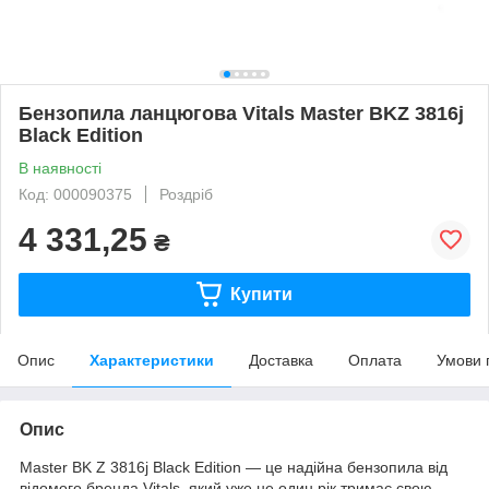
Бензопила ланцюгова Vitals Master BKZ 3816j
Black Edition
В наявності
Код: 000090375
Роздріб
4 331,25
₴
Купити
Опис
Характеристики
Доставка
Оплата
Умови 
Опис
Master BK Z 3816j Black Edition — це надійна бензопила від
відомого бренда Vitals, який уже не один рік тримає свою