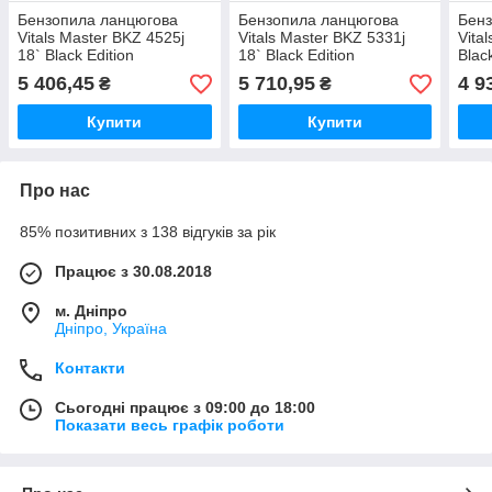
Бензопила ланцюгова
Бензопила ланцюгова
Бенз
Vitals Master BKZ 4525j
Vitals Master BKZ 5331j
Vita
18` Black Edition
18` Black Edition
Blac
5 406,45
5 710,95
4 9
₴
₴
Купити
Купити
Про нас
85% позитивних з 138 відгуків за рік
Працює з 30.08.2018
м. Дніпро
Дніпро, Україна
Контакти
Сьогодні працює з 09:00 до 18:00
Показати весь графік роботи