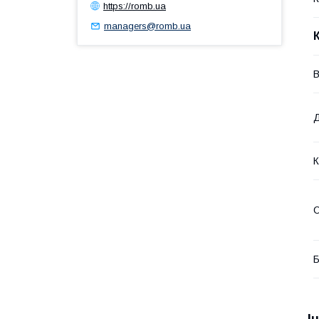
https://romb.ua
managers@romb.ua
В
К
О
Б