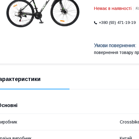
Немає в наявності
К
+380 (93) 471-19-19
повернення товару п
арактеристики
Основні
иробник
Crossbik
раїна виробник
Китай