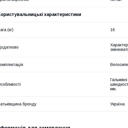
Користувальницькі характеристики
ага (кг)
16
Характер
Додатково
змінюват
омплектація
Велосипе
Гальмівні
собливості
швидкост
мм.
атьківщина бренду
Україна