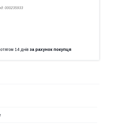
од:
000235933
ротягом 14 днів
за рахунок покупця
e