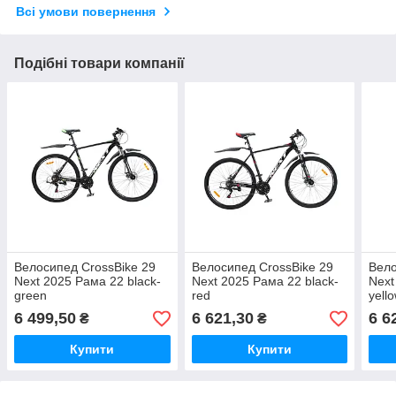
Всі умови повернення
Подібні товари компанії
Велосипед CrossBike 29
Велосипед CrossBike 29
Вело
Next 2025 Рама 22 black-
Next 2025 Рама 22 black-
Next
green
red
yell
6 499,50
6 621,30
6 6
₴
₴
Купити
Купити