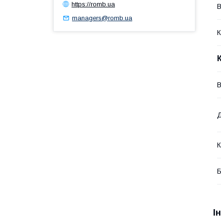
https://romb.ua
В
managers@romb.ua
К
В
К
Б
І