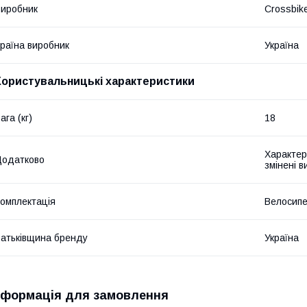
иробник
Crossbik
раїна виробник
Україна
Користувальницькі характеристики
ага (кг)
18
Характер
Додатково
змінені 
омплектація
Велосипе
атьківщина бренду
Україна
нформація для замовлення