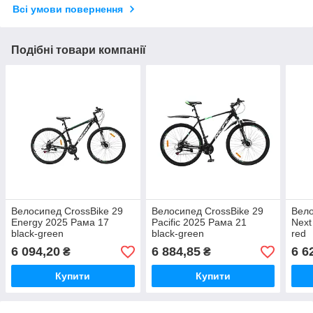
Всі умови повернення
Подібні товари компанії
Велосипед CrossBike 29
Велосипед CrossBike 29
Вело
Energy 2025 Рама 17
Pacific 2025 Рама 21
Next
black-green
black-green
red
6 094,20
6 884,85
6 6
₴
₴
Купити
Купити