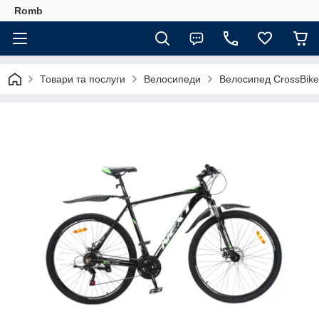
Romb
Товари та послуги
Велосипеди
Велосипед CrossBike