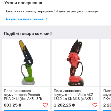
Умови повернення
Повернення товару впродовж 14 днів за рахунок покупця
Всі умови повернення
Подібні товари компанії
Пила ланцюгова
Пила ланцюгова
Пил
акумуляторна Proсraft
акумуляторна Vitals AKZ
акум
PKA-24Li (без АКБ і ЗП)
1810-1n Kit М18 (з АКБ і
PKA-
(030026)
ЗП)
(030
803,25
1 202,25
2 2
₴
₴