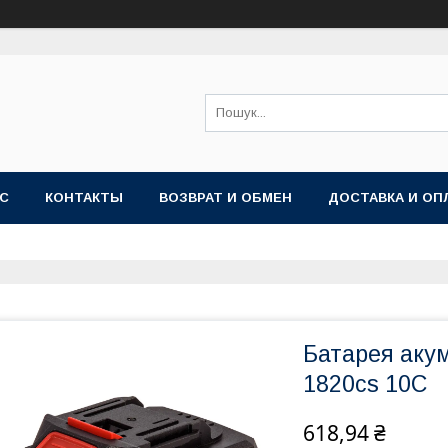
АС
КОНТАКТЫ
ВОЗВРАТ И ОБМЕН
ДОСТАВКА И ОП
Батарея акум
1820cs 10C
618,94 ₴