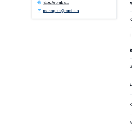
https://romb.ua
В
managers@romb.ua
К
Н
В
К
М