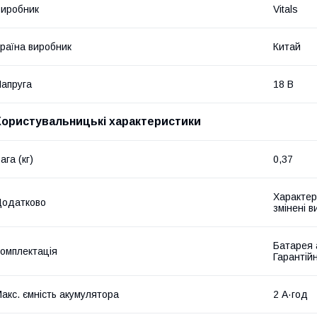
иробник
Vitals
раїна виробник
Китай
апруга
18 В
Користувальницькі характеристики
ага (кг)
0,37
Характер
Додатково
змінені 
Батарея 
омплектація
Гарантій
акс. ємність акумулятора
2 А·год