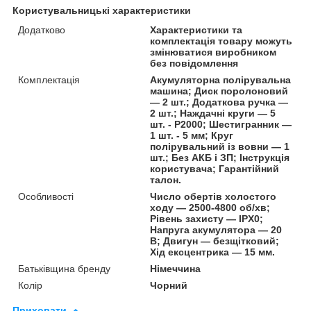
Користувальницькі характеристики
Додатково
Характеристики та
комплектація товару можуть
змінюватися виробником
без повідомлення
Комплектація
Акумуляторна полірувальна
машина; Диск поролоновий
— 2 шт.; Додаткова ручка —
2 шт.; Наждачні круги — 5
шт. - P2000; Шестигранник —
1 шт. - 5 мм; Круг
полірувальний із вовни — 1
шт.; Без АКБ і ЗП; Інструкція
користувача; Гарантійний
талон.
Особливості
Число обертів холостого
ходу — 2500-4800 об/хв;
Рівень захисту — IPX0;
Напруга акумулятора — 20
В; Двигун — безщітковий;
Хід ексцентрика — 15 мм.
Батьківщина бренду
Німеччина
Колір
Чорний
Приховати