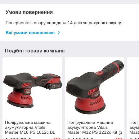
Умови повернення
Повернення товару впродовж 14 днів за рахунок покупця
Всі умови повернення
Подібні товари компанії
Полірувальна машина
Полірувальна машина
Пол
акумуляторна Vitals
акумуляторна Vitals
акум
Master M18 PS 1812c BL
Master M12 PS 1212c Kit (з
Mast
Kit (з АКБ і ЗП)
АКБ і ЗП)
(без