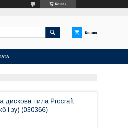
Кошик
Кошик
ЛАТА
 дискова пила Procraft
б і зу) (030366)