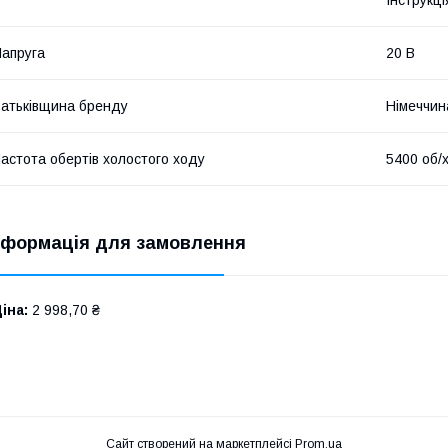
апруга
20 В
атьківщина бренду
Німеччин
астота обертів холостого ходу
5400 об/
нформація для замовлення
іна:
2 998,70 ₴
Сайт створений на маркетплейсі
Prom.ua