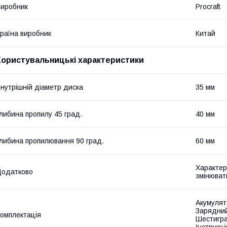
иробник
Procraft
раїна виробник
Китай
Користувальницькі характеристики
нутрішній діаметр диска
35 мм
либина пропилу 45 град.
40 мм
либина пропилювання 90 град.
60 мм
Характер
Додатково
змінюват
Акумулят
Зарядний
омплектація
Шестигра
Інструкці