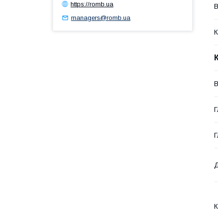
https://romb.ua
В
managers@romb.ua
К
В
Г
Г
К