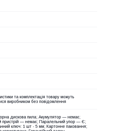
истики та комплектація товару можуть
ися виробником без повідомлення
орна дискова пила; Акумулятор — немає;
 пристрій — немає; Паралельний упор — Є;
нний ключ: 1 шт - 5 мм; Картонне паковання;
я користувача; Гарантійний талон.