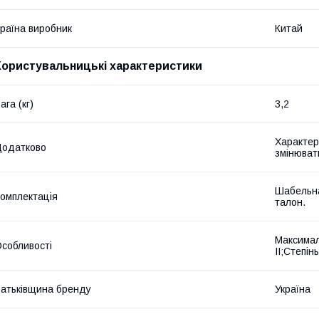
раїна виробник
Китай
Користувальницькі характеристики
ага (кг)
3,2
Характер
Додатково
змінюват
Шабельна
омплектація
талон.
Максимал
собливості
II;Степін
атьківщина бренду
Україна