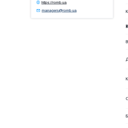
https://romb.ua
managers@romb.ua
К
В
К
О
Б