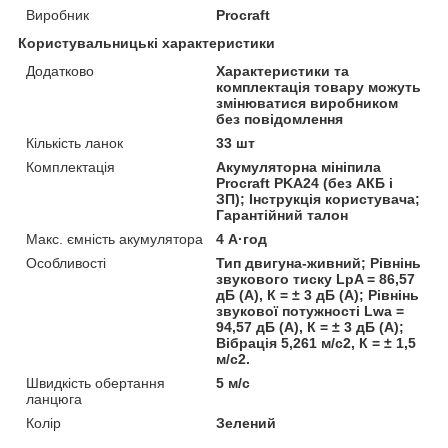
Виробник
Procraft
Користувальницькі характеристики
Додатково
Характеристики та
комплектація товару можуть
змінюватися виробником
без повідомлення
Кількість ланок
33 шт
Комплектація
Акумуляторна мініпила
Procraft PKA24 (без АКБ і
ЗП); Інструкція користувача;
Гарантійний талон
Макс. ємність акумулятора
4 А·год
Особливості
Тип двигуна-живний; Рівнінь
звукового тиску LpA = 86,57
дБ (А), К = ± 3 дБ (А); Рівнінь
звукової потужності Lwa =
94,57 дБ (А), К = ± 3 дБ (А);
Вібрація 5,261 м/с2, К = ± 1,5
м/с2.
Швидкість обертання
5 м/с
ланцюга
Колір
Зелений