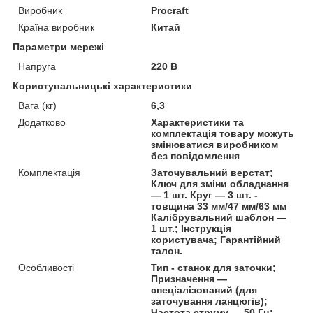
Виробник
Procraft
Країна виробник
Китай
Параметри мережі
Напруга
220 В
Користувальницькі характеристики
Вага (кг)
6,3
Додатково
Характеристики та
комплектація товару можуть
змінюватися виробником
без повідомлення
Комплектація
Заточувальний верстат;
Ключ для зміни обладнання
— 1 шт. Круг — 3 шт. -
товщина 33 мм/47 мм/63 мм
Калібрувальний шаблон —
1 шт.; Інструкція
користувача; Гарантійний
талон.
Особливості
Тип - станок для заточки;
Призначення —
спеціалізований (для
заточування ланцюгів);
Частота струму — 50 Гц;