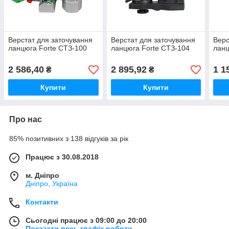
Верстат для заточування
Верстат для заточування
Верс
ланцюга Forte СТЗ-100
ланцюга Forte СТЗ-104
ланц
2 586,40
2 895,92
1 1
₴
₴
Купити
Купити
Про нас
85% позитивних з 138 відгуків за рік
Працює з 30.08.2018
м. Дніпро
Дніпро, Україна
Контакти
Сьогодні працює з 09:00 до 20:00
Показати весь графік роботи