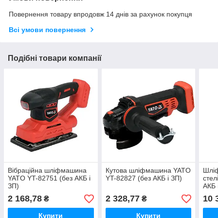
Повернення товару впродовж 14 днів за рахунок покупця
Всі умови повернення
Подібні товари компанії
Вібраційна шліфмашина
Кутова шліфмашина YATO
Шліф
YATO YT-82751 (без АКБ і
YT-82827 (без АКБ і ЗП)
стел
ЗП)
АКБ 
2 168,78
2 328,77
10 
₴
₴
Купити
Купити