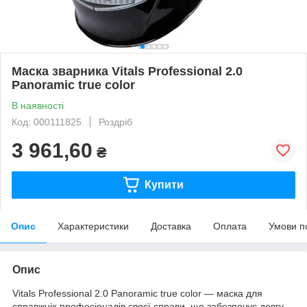
Маска зварника Vitals Professional 2.0
Panoramic true color
В наявності
Код: 000111825
Роздріб
3 961,60
₴
Купити
Опис
Характеристики
Доставка
Оплата
Умови п
Опис
Vitals Professional 2.0 Panoramic true color — маска для
справжніх професіоналів своєї справи, що забезпечує довгу