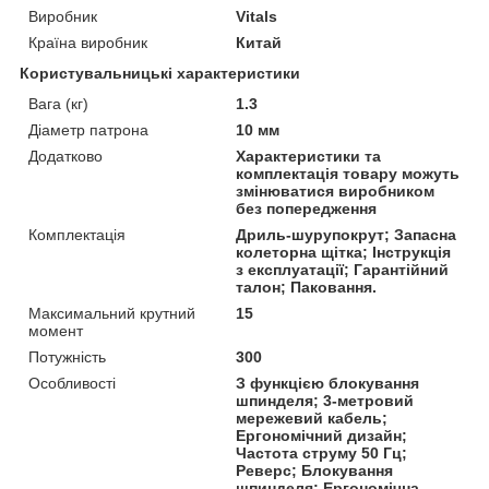
Виробник
Vitals
Країна виробник
Китай
Користувальницькі характеристики
Вага (кг)
1.3
Діаметр патрона
10 мм
Додатково
Характеристики та
комплектація товару можуть
змінюватися виробником
без попередження
Комплектація
Дриль-шурупокрут; Запасна
колеторна щітка; Інструкція
з експлуатації; Гарантійний
талон; Паковання.
Максимальний крутний
15
момент
Потужність
300
Особливості
З функцією блокування
шпинделя; 3-метровий
мережевий кабель;
Ергономічний дизайн;
Частота струму 50 Гц;
Реверс; Блокування
шпинделя; Ергономічна