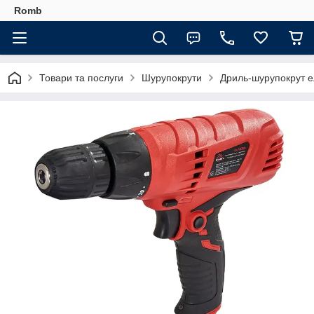
Romb
Товари та послуги
Шурупокрути
Дриль-шурупокрут ел