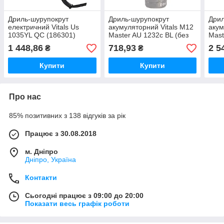
Дриль-шурупокрут
Дриль-шурупокрут
Дрил
електричний Vitals Us
акумуляторний Vitals M12
акум
1035YL QC (186301)
Master AU 1232c BL (без
Mast
АКБ і ЗП)
АКБ 
1 448,86
718,93
2 5
₴
₴
Купити
Купити
Про нас
85% позитивних з 138 відгуків за рік
Працює з 30.08.2018
м. Дніпро
Дніпро, Україна
Контакти
Сьогодні працює з 09:00 до 20:00
Показати весь графік роботи