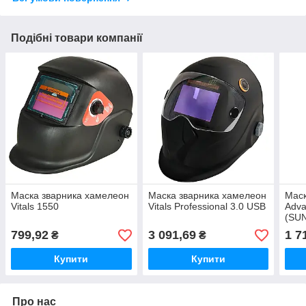
Подібні товари компанії
Маска зварника хамелеон
Маска зварника хамелеон
Мас
Vitals 1550
Vitals Professional 3.0 USB
Adv
(SU
799,92
3 091,69
1 7
₴
₴
Купити
Купити
Про нас