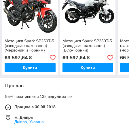
Мотоцикл Spark SP250T-5
Мотоцикл Spark SP250T-5
Мото
(заводське паковання)
(заводське паковання)
(зав
(Червоний із чорним)
(Біло-чорний)
(Чор
69 597,64
69 597,64
66 
₴
₴
Купити
Купити
Про нас
85% позитивних з 138 відгуків за рік
Працює з 30.08.2018
м. Дніпро
Дніпро, Україна