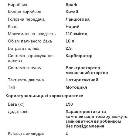
Виробник
Spark
Країна виробник
Китай
Головна передача
Ланцюгова
Клас
Новий
Максимальна швидкість
110 км/год
Об'єм паливного бака
16 л
Витрата палива
2.9
Система вприскування
Карбюратор
палива
Система запуску
Електростартер і
механічний стартер
Тактность двигуна
Чотиритактний
Тип
Мотоцикл
Користувальницькі характеристики
Вага (кг)
150
Додатково
Характеристики та
комплектація товару можуть
змінюватися виробником
без повідомлення
Кількість циліндрів
1