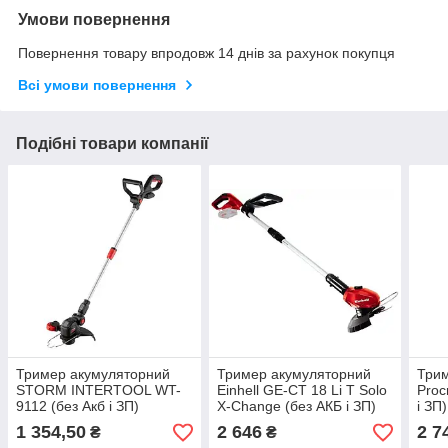
Умови повернення
Повернення товару впродовж 14 днів за рахунок покупця
Всі умови повернення
Подібні товари компанії
Тример акумуляторний
Тример акумуляторний
Три
STORM INTERTOOL WT-
Einhell GE-CT 18 Li T Solo
Proc
9112 (без Акб і ЗП)
X-Change (без АКБ і ЗП)
і ЗП
1 354,50
2 646
2 7
₴
₴