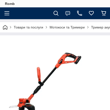
Romb
Товари та послуги
Мотокоси та Тримери
Тример аку