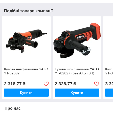
Подібні товари компанії
Кутова шліфмашина YATO
Кутова шліфмашина YATO
Кут
YT-82097
YT-82827 (без АКБ і ЗП)
YT-
2 318,77
2 328,77
3 3
₴
₴
Купити
Купити
Про нас