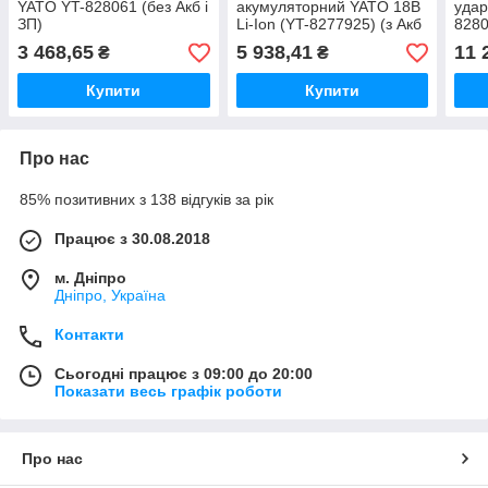
YATO YT-828061 (без Акб і
акумуляторний YATO 18В
удар
ЗП)
Li-Ion (YT-8277925) (з Акб
8280
і ЗП)
3 468,65
5 938,41
11 
₴
₴
Купити
Купити
Про нас
85% позитивних з 138 відгуків за рік
Працює з 30.08.2018
м. Дніпро
Дніпро, Україна
Контакти
Сьогодні працює з 09:00 до 20:00
Показати весь графік роботи
Про нас