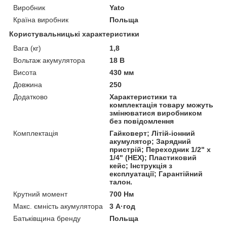
Виробник
Yato
Країна виробник
Польща
Користувальницькі характеристики
Вага (кг)
1,8
Вольтаж акумулятора
18 В
Висота
430 мм
Довжина
250
Додатково
Характеристики та
комплектація товару можуть
змінюватися виробником
без повідомлення
Комплектація
Гайковерт; Літій-іонний
акумулятор; Зарядний
пристрій; Переходник 1/2" х
1/4" (HEX); Пластиковий
кейс; Інструкція з
експлуатації; Гарантійний
талон.
Крутний момент
700 Нм
Макс. ємність акумулятора
3 А·год
Батьківщина бренду
Польща