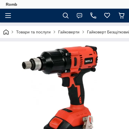
Romb
Товари та послуги
Гайковерти
Гайковерт Безщіткови