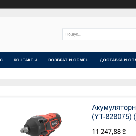
АС
КОНТАКТЫ
ВОЗВРАТ И ОБМЕН
ДОСТАВКА И ОП
Акумуляторн
(YT-828075) (
11 247,88 ₴