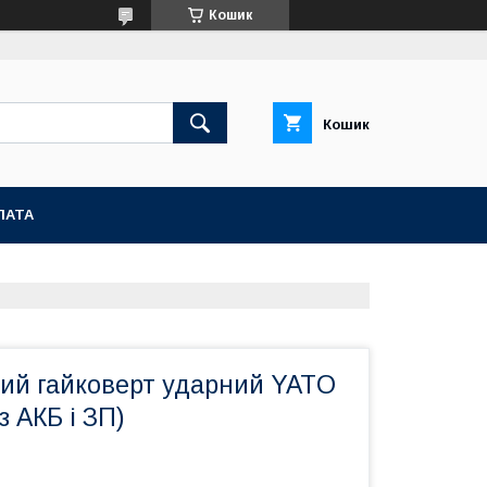
Кошик
Кошик
ЛАТА
ий гайковерт ударний YATO
з АКБ і ЗП)