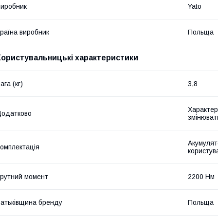
иробник
Yato
раїна виробник
Польща
Користувальницькі характеристики
ага (кг)
3,8
Характер
Додатково
змінюват
Акумулят
омплектація
користув
рутний момент
2200 Нм
атьківщина бренду
Польща