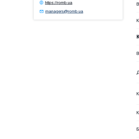
https://romb.ua
В
managers@romb.ua
К
В
К
К
Б