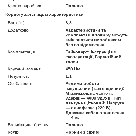
Країна виробник
Польща
Користувальницькі характеристики
Вага (кг)
3,3
Додатково
Характеристики та
комплектація товару можуть
змінюватися виробником
без повідомлення
Комплектація
Гайковерт; Інструкція з
експлуатації; Гарантійний
талон.
Крутний момент
450 Нм
Потужність
1,1
Особливості
Режими роботи —
імпульсний (тангенційний);
Максимальна частота
ударів — 4000 уд./хв; Тип
двигуна щітковий; Напруга
— однофазне (220 В);
Довжина кабелю живлення
— 4 м.
Батьківщина бренду
Польща
Колір
Чорний з сірим