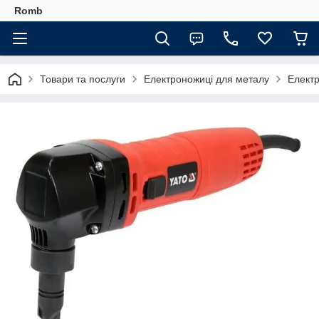
Romb
Товари та послуги
Електроножиці для металу
Елект