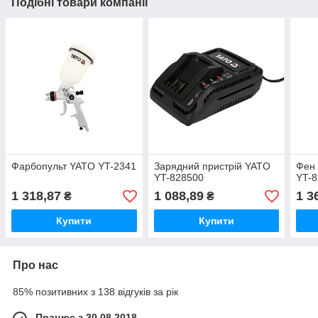
Подібні товари компанії
Фарбопульт YATO YT-2341
Зарядний пристрій YATO
Фен 
YT-828500
YT-
1 318,87
1 088,89
1 3
₴
₴
Купити
Купити
Про нас
85% позитивних з 138 відгуків за рік
Працює з 30.08.2018