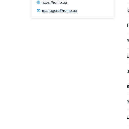
https://romb.ua
К
managers@romb.ua
В
В
Д