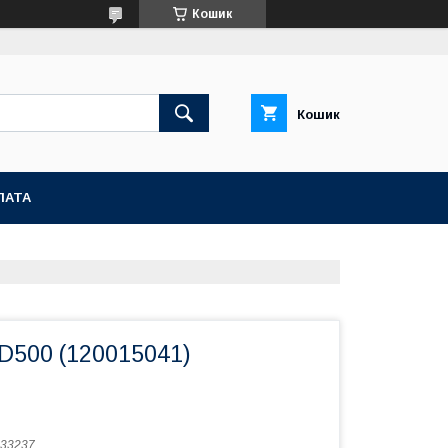
Кошик
Кошик
ЛАТА
ID500 (120015041)
33237