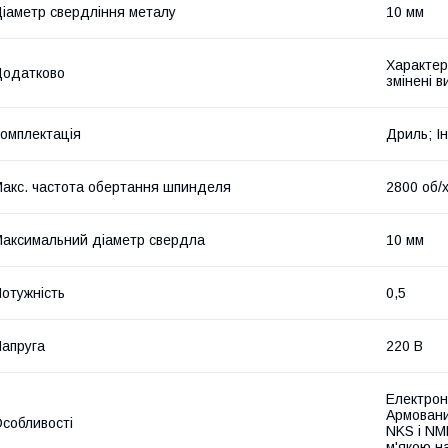
іаметр свердління металу
10 мм
Характер
Додатково
змінені 
омплектація
Дриль; Ін
акс. частота обертання шпинделя
2800 об/
аксимальний діаметр свердла
10 мм
отужність
0,5
апруга
220 В
Електрон
Армовани
собливості
NKS і NM
м'якою н