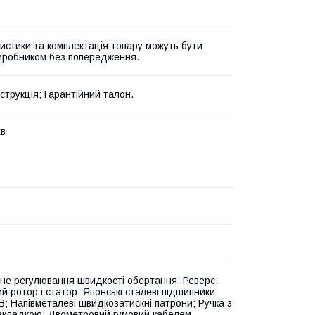
истики та комплектація товару можуть бути
виробником без попередження.
струкція; Гарантійний талон.
хв
не регулювання швидкості обертання; Реверс;
й ротор і статор; Японські сталеві підшипники
B; Напівметалеві швидкозатискні патрони; Ручка з
акладкою; Двометровий гумовий кабелем.