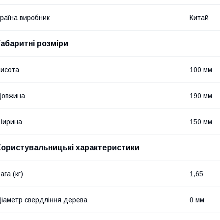
раїна виробник
Китай
Габаритні розміри
исота
100 мм
Довжина
190 мм
Ширина
150 мм
Користувальницькі характеристики
ага (кг)
1,65
іаметр свердління дерева
0 мм