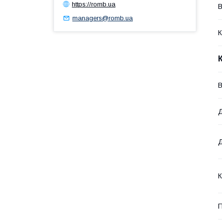
https://romb.ua
В
managers@romb.ua
К
В
Д
К
П