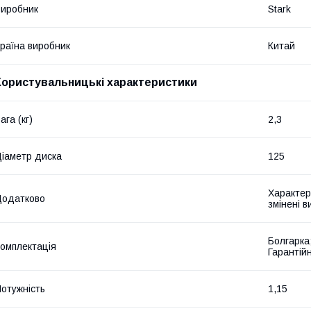
иробник
Stark
раїна виробник
Китай
Користувальницькі характеристики
ага (кг)
2,3
іаметр диска
125
Характер
Додатково
змінені 
Болгарка;
омплектація
Гарантійн
отужність
1,15