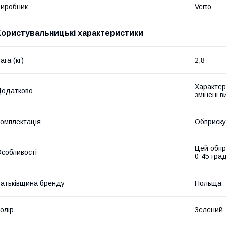
иробник
Verto
Користувальницькі характеристики
ага (кг)
2,8
Характер
Додатково
змінені 
омплектація
Обприску
Цей обпр
собливості
0-45 град
атьківщина бренду
Польща
олір
Зелений