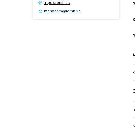
https://romb.ua
В
managers@romb.ua
В
К
О
Б
К