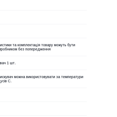
истики та комплектація товару можуть бути
виробником без попередження
вач 1 шт.
искувач можна використовувати за температури
усів C.