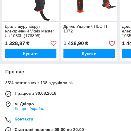
Дриль-шурупокрут
Дриль Ударний HECHT
Дрил
електричний Vitals Master
1072
елек
Us 1030b (176895)
1035
1 328,87
1 428,90
1 4
₴
₴
Купити
Купити
Про нас
85% позитивних з 138 відгуків за рік
Працює з 30.08.2018
м. Дніпро
Дніпро, Україна
Контакти
Сьогодні працює з 09:00 до 20:00