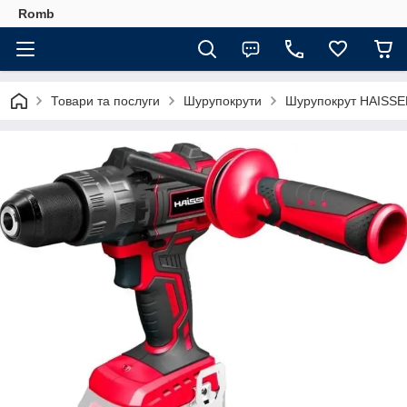
Romb
Товари та послуги
Шурупокрути
Шурупокрут HAISS