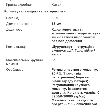
Країна виробник
Китай
Користувальницькі характеристики
Вага (кг)
3,29
Діаметр патрона
13 мм
Додатково
Характеристики та
комплектація товару можуть
змінюватися виробником
без повідомлення
Комплектація
Шурупокрут; Інструкція з
експлуатації; Гарантійний
талон.
Максимальний крутний
85
момент
Особливості
Режимів крутного моменту:
20 + 1; Захист від
перегрівання; Індикатор
рівня заряду батареї;
Регулювання крутного
моменту; Із захистом
двигуна; Кількість ударів: 0-
8250/0-30000 уд./хв;
Максимальна швидкість
обертання: 0 - 550/2000 об/