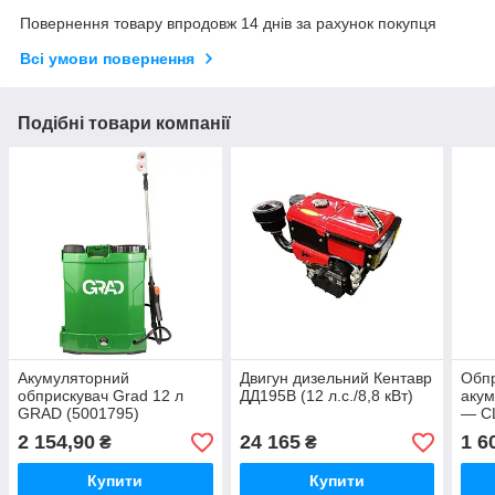
Повернення товару впродовж 14 днів за рахунок покупця
Всі умови повернення
Подібні товари компанії
Акумуляторний
Двигун дизельний Кентавр
Обп
обприскувач Grad 12 л
ДД195В (12 л.с./8,8 кВт)
аку
GRAD (5001795)
— CL
4бар
2 154,90
24 165
1 6
₴
₴
Купити
Купити