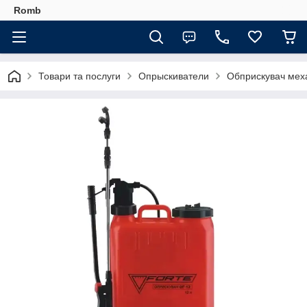
Romb
Товари та послуги
Опрыскиватели
Обприскувач меха