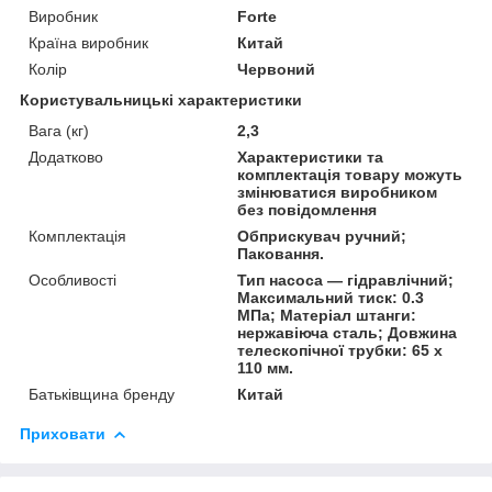
Виробник
Forte
Країна виробник
Китай
Колір
Червоний
Користувальницькі характеристики
Вага (кг)
2,3
Додатково
Характеристики та
комплектація товару можуть
змінюватися виробником
без повідомлення
Комплектація
Обприскувач ручний;
Паковання.
Особливості
Тип насоса — гідравлічний;
Максимальний тиск: 0.3
МПа; Матеріал штанги:
нержавіюча сталь; Довжина
телескопічної трубки: 65 х
110 мм.
Батьківщина бренду
Китай
Приховати