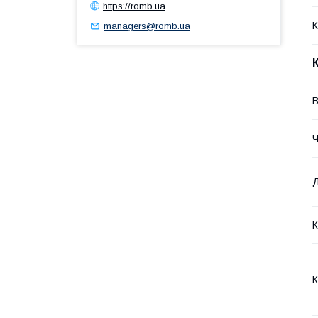
https://romb.ua
К
managers@romb.ua
В
Ч
К
К