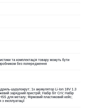
истики та комплектація товару можуть бути
виробником без попередження
дриль-шурупокрут; 1x акумулятор Li-Ion 18V 1.3
жевий зарядний пристрій; Набір біт CrV; Набір
HSS для металу; Фірмовий пластиковий кейс;
я з експлуатації