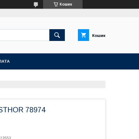
Кошик
Кошик
ЛАТА
 STHOR 78974
13553