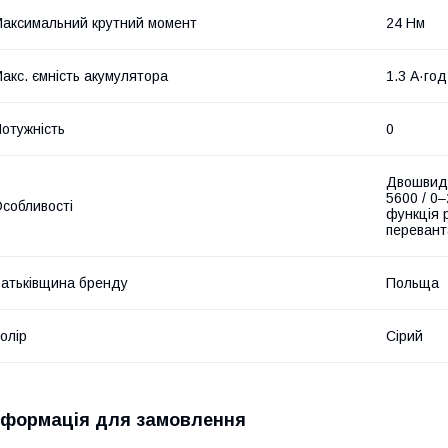
аксимальний крутний момент
24 Нм
акс. ємність акумулятора
1.3 А·год
отужність
0
Двошвидк
5600 / 0
собливості
функція р
переван
атьківщина бренду
Польща
олір
Сірий
нформація для замовлення