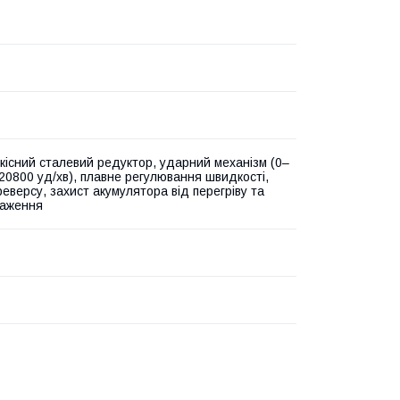
існий сталевий редуктор, ударний механізм (0–
–20800 уд/хв), плавне регулювання швидкості,
еверсу, захист акумулятора від перегріву та
таження