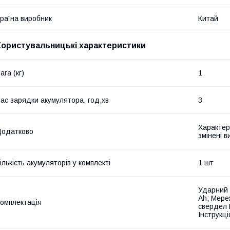
раїна виробник
Китай
Користувальницькі характеристики
ага (кг)
1
ас зарядки акумулятора, год,хв
3
Характер
Додатково
змінені 
ількість акумуляторів у комплекті
1 шт
Ударний 
Ah; Мере
омплектація
свердел 
Інструкці