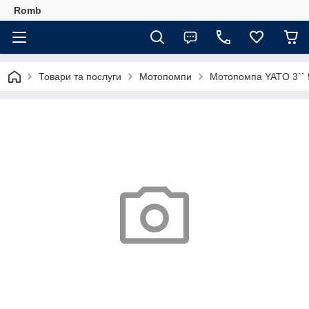
Romb
Товари та послуги
Мотопомпи
Мотопомпа YATO 3`` 5