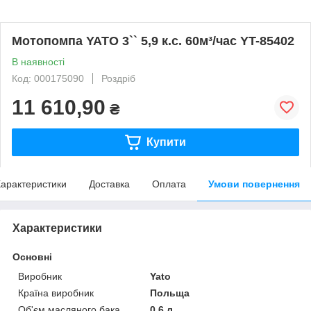
Мотопомпа YATO 3`` 5,9 к.с. 60м³/час YT-85402
В наявності
Код: 000175090
Роздріб
11 610,90
₴
Купити
арактеристики
Доставка
Оплата
Умови повернення
Характеристики
Основні
Виробник
Yato
Країна виробник
Польща
Об'єм масляного бака
0.6 л