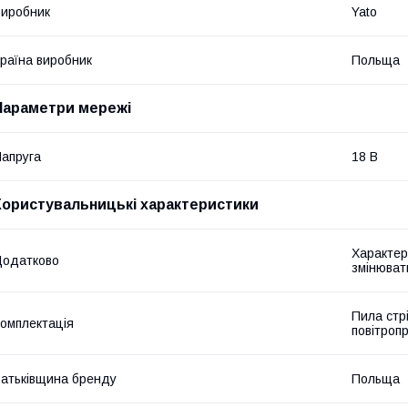
иробник
Yato
раїна виробник
Польща
Параметри мережі
апруга
18 В
Користувальницькі характеристики
Характер
Додатково
змінюват
Пила стр
омплектація
повітроп
атьківщина бренду
Польща