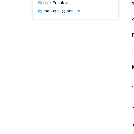
https://romb.ua
В
managers@romb.ua
К
Н
К
Б