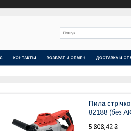
АС
КОНТАКТЫ
ВОЗВРАТ И ОБМЕН
ДОСТАВКА И ОП
Пила стрічк
82188 (без АК
5 808,42 ₴