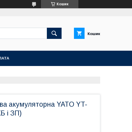
Кошик
Кошик
ЛАТА
ова акумуляторна YATO YT-
Б і ЗП)