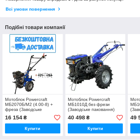
Всі умови повернення
Подібні товари компанії
Мотоблок Powercraft
Мотоблок Powercraft
Мото
МБ2070Б/М2 (4.00-8) +
МБ1010Д без фрези
МБ1
фреза (Заводське
(Заводське паковання)
(Зав
паковання)
16 154
40 498
49 
₴
₴
Купити
Купити