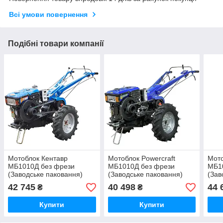
Всі умови повернення
Подібні товари компанії
Мотоблок Кентавр
Мотоблок Powercraft
Мото
МБ1010Д без фрези
МБ1010Д без фрези
МБ1
(Заводське паковання)
(Заводське паковання)
(Зав
42 745
40 498
44 
₴
₴
Купити
Купити