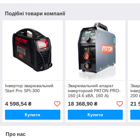
Подібні товари компанії
Інвертор зварювальний
Зварювальний апарат
Звар
Start Pro SPI-300
інверторний PATON PRO-
інве
160 (4.6 кВА, 160 А)
200 
(1014016012)
(101
4 598,54
18 368,90
21 
₴
₴
Купити
Купити
Про нас