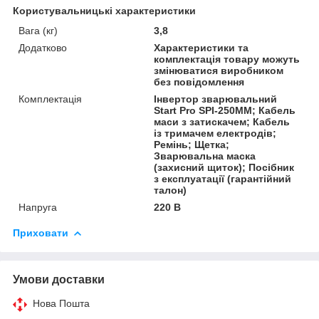
Користувальницькі характеристики
Вага (кг)
3,8
Додатково
Характеристики та
комплектація товару можуть
змінюватися виробником
без повідомлення
Комплектація
Інвертор зварювальний
Start Pro SPI-250MM; Кабель
маси з затискачем; Кабель
із тримачем електродів;
Ремінь; Щетка;
Зварювальна маска
(захисний щиток); Посібник
з експлуатації (гарантійний
талон)
Напруга
220 В
Приховати
Умови доставки
Нова Пошта