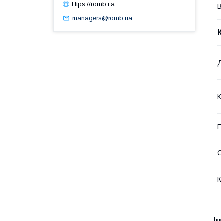
https://romb.ua
В
managers@romb.ua
К
П
С
К
І