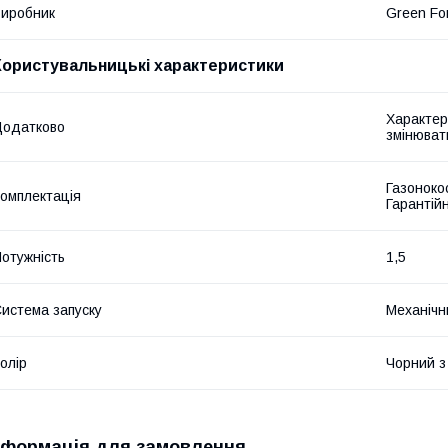
иробник
Green Fo
Користувальницькі характеристики
Характер
Додатково
змінюват
Газонокос
омплектація
Гарантій
отужність
1,5
истема запуску
Механічн
олір
Чорний з
нформація для замовлення