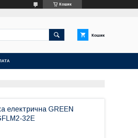
Кошик
Кошик
ЛАТА
ка електрична GREEN
FLM2-32E