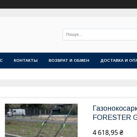
АС
КОНТАКТЫ
ВОЗВРАТ И ОБМЕН
ДОСТАВКА И ОП
Газонокосар
FORESTER G
4 618,95 ₴