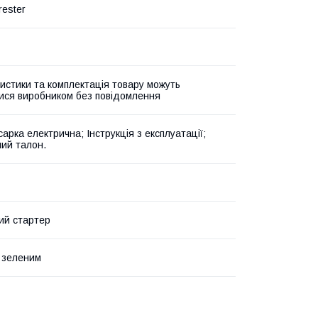
rester
истики та комплектація товару можуть
ися виробником без повідомлення
арка електрична; Інструкція з експлуатації;
ний талон.
ий стартер
 зеленим