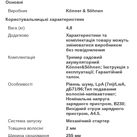
Основні
Виробник
Könner & Söhnen
Користувальницькі характеристики
Вага (кг)
4,8
Додатково
Характеристики та
комплектація товару можуть
змінюватися виробником
без повідомлення
Комплектація
Тример садовий
акумуляторний
Könner&Söhnen; Інструкція з
експлуатації; Гарантійний
талон.
Особливості
Рівень шуму, LpA (7m)/LwA,
дБ71/96;Тип подавання
волосіні-напівавтомат;
Номінальна напруга
зарядного пристрою, В230;
Вихідний струм зарядного
пристрою, А4.5.
Система запуску
Механічний стартер
Товщина волосіні
2 мм
Ширина скошування
255 мм