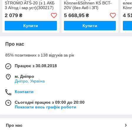
STROMO ATS-20 (з 1 АКБ
Könner&Söhnen KS BCT-
елек
3 А/год і зар.уст)(300217)
20V (без Акб і ЗП)
Kön
140
2 079
5 668,95
4 5
₴
₴
Купити
Купити
Про нас
85% позитивних з 138 відгуків за рік
Працює з 30.08.2018
м. Дніпро
Дніпро, Україна
Контакти
Сьогодні працює з 09:00 до 20:00
Показати весь графік роботи
Про нас