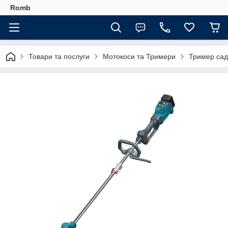
Romb
Товари та послуги
Мотокоси та Тримери
Тример сад