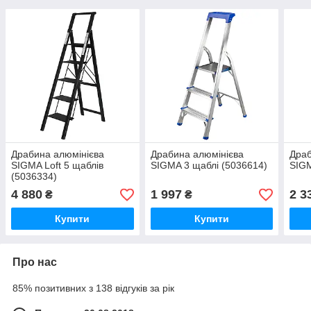
Драбина алюмінієва
Драбина алюмінієва
Драб
SIGMA Loft 5 щаблів
SIGMA 3 щаблі (5036614)
SIGM
(5036334)
4 880
1 997
2 3
₴
₴
Купити
Купити
Про нас
85% позитивних з 138 відгуків за рік