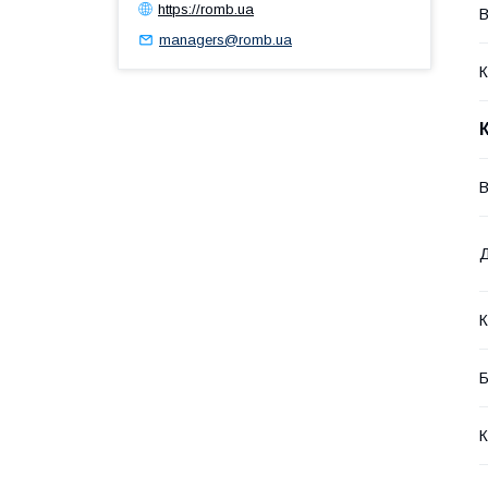
https://romb.ua
В
managers@romb.ua
К
В
К
Б
К