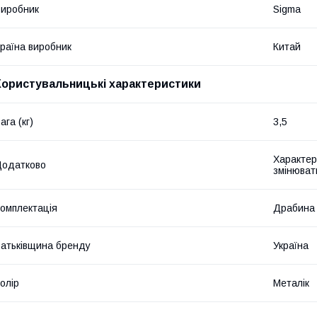
иробник
Sigma
раїна виробник
Китай
Користувальницькі характеристики
ага (кг)
3,5
Характер
Додатково
змінюват
омплектація
Драбина
атьківщина бренду
Україна
олір
Металік