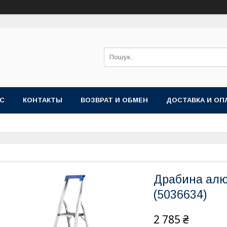
АС
КОНТАКТЫ
ВОЗВРАТ И ОБМЕН
ДОСТАВКА И ОП
Драбина алю
(5036634)
2 785 ₴